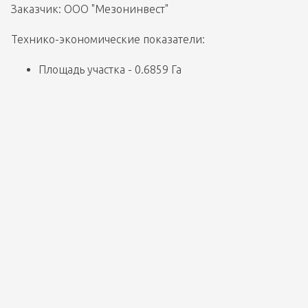
Заказчик: ООО "Мезонинвест"
Технико-экономические показатели: 
Площадь участка - 0.6859 Га
Площадь застройки - 5 478.45  кв.м.
Общая площадь офисных помещений - 30 255.10  
кв.м.
Общая площадь автостоянки - 5 317.35  кв.м.
Восьмиэтажное здание бизнес-центра  размещено 
вдоль Большого Сампсониевского проспекта. 	
Комплекс состоит из трёх объемов (блоков), 
размещенных перпендикулярно трассе Большого 
Сампсониевского проспекта, и соединенных между 
собой четвертым блоком расположенным 
соответственно параллельно Большому 