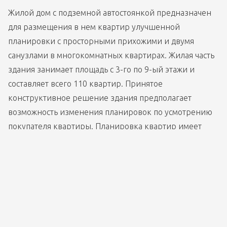
Жилой дом с подземной автостоянкой предназначен 
для размещения в нем квартир улучшенной 
планировки с просторными прихожими и двумя 
санузлами в многокомнатных квартирах. Жилая часть 
здания занимает площадь с 3-го по 9-ый этажи и 
составляет всего 110 квартир. Принятое 
конструктивное решение здания предполагает 
возможность изменения планировок по усмотрению 
покупателя квартиры. Планировка квартир имеет 
зонирование. В каждой квартире выделены 
следующие зоны: прихожая с гостевым санузлом, 
гостиная с кухней-столовой и зона отдыха (спальни) с 
санитарно-гигиеническим узлом. Общая площадь 
квартир колеблется от 46.11 кв.м до 177.40 кв.м.  Для 
жителей здания, пользующихся подземной 
автостоянкой, предусмотрены лифты, связывающие 