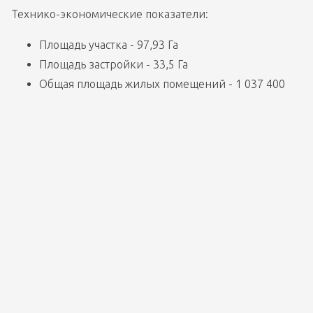
Технико-экономические показатели: 
Площадь участка - 97,93 Га
Площадь застройки - 33,5 Га
Общая площадь жилых помещений - 1 037 400 
кв.м.
Общая площадь помещений коммерческого и 
социального назначения  -  34 130 кв.м.
Общая площадь автостоянки - 18 273 кв.м.
Похожие проекты