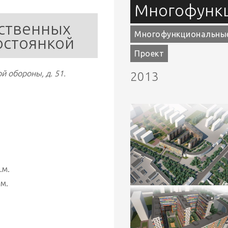
Многофунк
ственных 
Многофункциональны
остоянкой
Проект
й обороны, д. 51.
2013
.м.
м.