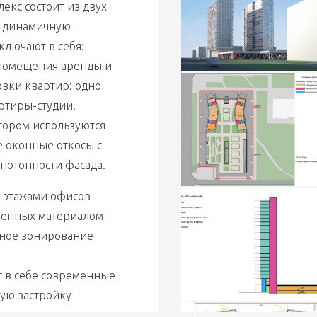
 динамичную 
лючают в себя: 
помещения аренды и 
иры-студии.			
тором используются 
 оконные откосы с 
внешней стороны, что так же помогает избежать монотонности фасада. 	
 этажами офисов 
ленных материалом 
ное зонирование 
 в себе современные 
ю застройку 