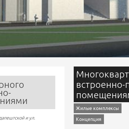
Многокварт
ного 
встроенно-
но-
помещения
ениями
Жилые комплексы
апештской и ул. 
Концепция