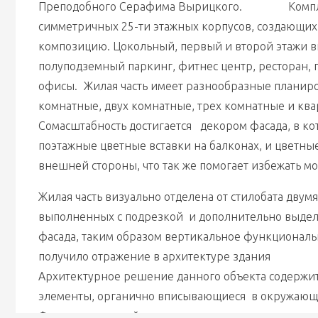
Преподобного Серафима Вырицкого.		Комплекс состоит из двух 
симметричных 25-ти этажных корпусов, создающих
композицию. Цокольный, первый и второй этажи вк
полуподземный паркинг, фитнес центр, ресторан, 
офисы. 	Жилая часть имеет разнообразные планировки квартир: одно 
комнатные, двух комнатные, трех комнатные и кварт
Сомасштабность достигается   декором фасада, в ко
поэтажные цветные вставки на балконах, и цветные
Жилая часть визуально отделена от стилобата двумя
выполненных с подрезкой  и дополнительно выде
фасада, таким образом вертикальное функциональ
получило отражение в архитектуре здания								
Архитектурное решение данного объекта содержит
элементы, органично вписывающиеся  в окружающу
Фрунзенского района.